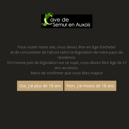
MENU
MON PANIER
Pour visiter notre site, vous devez être en âge d’acheter
et de consommer de l’alcool selon la législation de votre pays de
Accueil
résidence.
S’il n’existe pas de législation sur ce sujet, vous devez être âgé de 21
WHISKIES
ans au moins.
Merci de confirmer que vous êtes majeur
Nom
Oui, j'ai plus de 18 ans
Non, j'ai moins de 18 ans
«
1
2
»
15