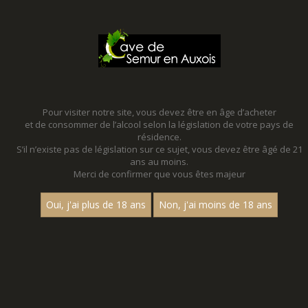
MENU
MON PANIER
Pour visiter notre site, vous devez être en âge d’acheter
et de consommer de l’alcool selon la législation de votre pays de
Accueil
résidence.
S’il n’existe pas de législation sur ce sujet, vous devez être âgé de 21
VALLÉE DU RHÔNE
ans au moins.
Merci de confirmer que vous êtes majeur
Nom
Oui, j'ai plus de 18 ans
Non, j'ai moins de 18 ans
1
15