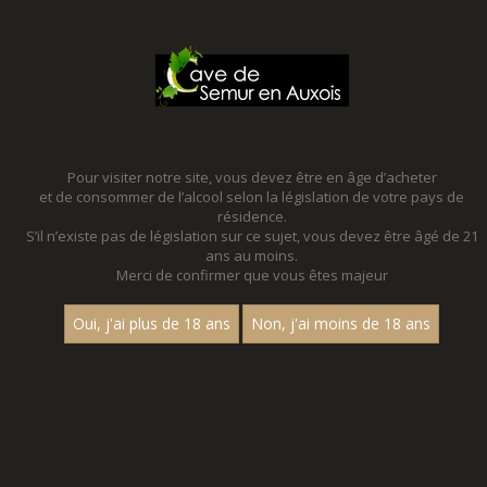
MENU
MON PANIER
Pour visiter notre site, vous devez être en âge d’acheter
et de consommer de l’alcool selon la législation de votre pays de
Accueil
résidence.
S’il n’existe pas de législation sur ce sujet, vous devez être âgé de 21
SUD OUEST
ans au moins.
Merci de confirmer que vous êtes majeur
Nom
Oui, j'ai plus de 18 ans
Non, j'ai moins de 18 ans
1
15