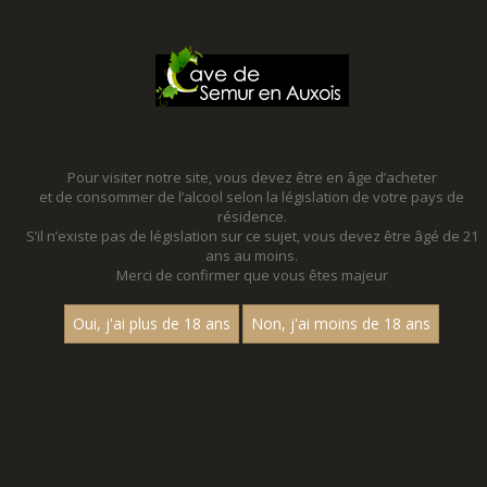
MENU
MON PANIER
Pour visiter notre site, vous devez être en âge d’acheter
et de consommer de l’alcool selon la législation de votre pays de
Accueil
- Les villages - Aop vire clesse - Chardonnay - Bouteille
75 cl
résidence.
S’il n’existe pas de législation sur ce sujet, vous devez être âgé de 21
ans au moins.
Merci de confirmer que vous êtes majeur
Oui, j'ai plus de 18 ans
Non, j'ai moins de 18 ans
VINS BLANCS - LES VILLAGES - AOP
VIRE
CLESSE - CHARDONNAY - BOUTEILLE
75 CL