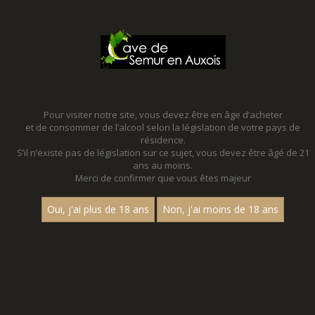
MENU
MON PANIER
Pour visiter notre site, vous devez être en âge d’acheter
et de consommer de l’alcool selon la législation de votre pays de
Accueil
- Les villages - Aop vire clesse - Chardonnay
résidence.
S’il n’existe pas de législation sur ce sujet, vous devez être âgé de 21
ans au moins.
Merci de confirmer que vous êtes majeur
Oui, j'ai plus de 18 ans
Non, j'ai moins de 18 ans
VINS BLANCS - LES VILLAGES - AOP
VIRE CLESSE - CHARDONNAY
Nom