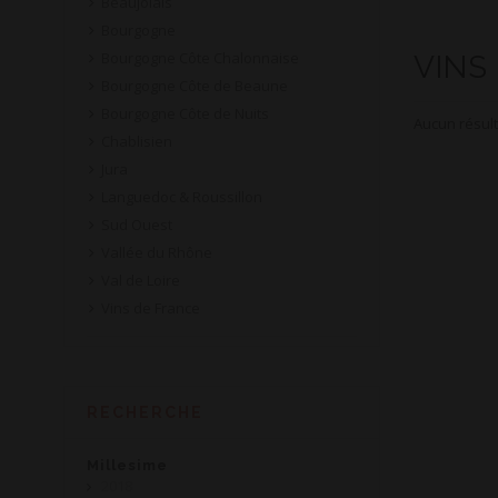
Beaujolais
Bourgogne
Bourgogne Côte Chalonnaise
VINS
Bourgogne Côte de Beaune
Bourgogne Côte de Nuits
Aucun résult
Chablisien
Jura
Languedoc & Roussillon
Sud Ouest
Vallée du Rhône
Val de Loire
Vins de France
RECHERCHE
Millesime
2018