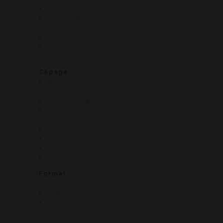
Maison Chanzy
Pascal et Nicolas Reverdy
Paul Dubettier
Richard Freyberg
Robert Monnot
Simonnet Febvre
Cépage
Aligoté
Auxerrois
Chardonnay
Chenin sec
Gewurztraminer
Multi-Cépage
Muscat
Riesling
Sauvignon
Format
Bouteille (75 cl)
Magnum (150 cl)
Petite bouteille (50 cl)