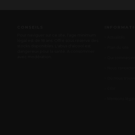
CONSEILS
INFORMAT
Pour naviguer sur ce site, l'age minimum
Actualités
légal est de 18 ans. Offre sous réserve des
stocks disponibles. L'abus d'alcool est
Plan du site
dangereux pour la santé. A consommer
avec modération.
Qui sommes-no
Nous contacter
Où nous trouve
CGV
Mentions légal