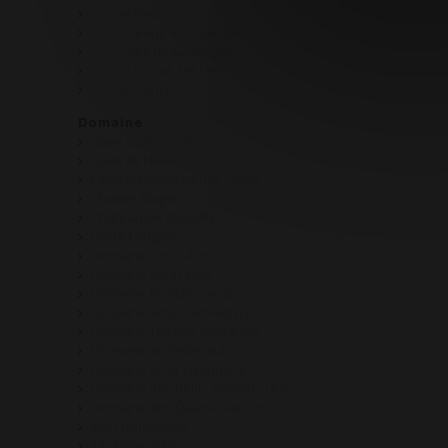
Bonnezeaux
IGP Côteaux de l'Auxois
IGP Côtes de Gascogne
Pouilly Fuissé 1er Cru
Vin de France
Domaine
Cave de Martailly
Cave de Nolay
Cave du Château des Loges
Charles Guyot
Château de Chemilly
Claire Longeay
Domaine Des 2 Arcs
Domaine Henri Klee
Domaine Nicolas Gaudry
Domaine Simonnet-Febvre
Domaine Tatraux Jean & Fils
Domaine de Pellehaut
Domaine de la Villaudière
Domaine des Petits Champs Lins
Domaine des Quatre Saisons
Jean Dubuisson
Joly Père et Fils