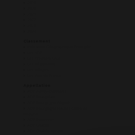
2019
2020
2021
2022
2023
2024
Classement
Indication Géographique Protégée
Les AOP
Les Premiers Crus
Les Régionales
Les Villages
Les Vins de France
Appellation
AOP Auxey-Duresses
AOP Beaujolais
AOP Bourgogne Aligoté
AOP Bourgogne Hautes Côtes de
Beaune
AOP Bouzeron
AOP Chablis
AOP Chablis 1er cru