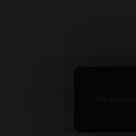
AOP Chassagne Montrachet
AOP Chorey Les Beaune
AOP Coteaux Bourguignons
AOP Givry 1er cru
AOP Mercurey
AOP Mercurey 1er Cru
AOP Meursault
AOP Meursault 1er cru
AOP Montagny
AOP Monthélie
AOP Mâcon
AOP Pernand-Vergelesses
AOP Petit Chablis
AOP Pouilly-Fumé
AOP Rully
AOP Saint Aubin
AOP Saint Romain
This site uses
AOP Saint Véran
AOP Sancerre
AOP Santenay
AOP Savigny-les-Beaune
AOP Viré Clessé
Alsace Gewurztraminer
Alsace Riesling