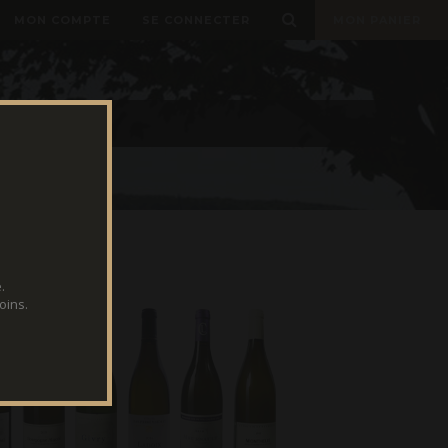
MON COMPTE
SE CONNECTER
MON PANIER
.
oins.