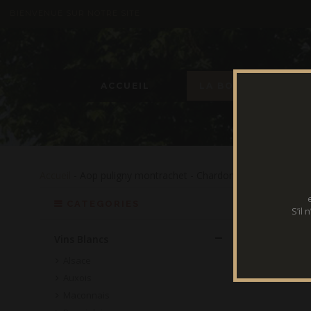
BIENVENUE SUR NOTRE SITE
ACCUEIL
LA BOUTIQUE
Accueil
- Aop puligny montrachet - Chardonnay
CATEGORIES
S’il
Vins Blancs
Alsace
Auxois
Maconnais