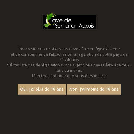
MENU
MON PANIER
Pour visiter notre site, vous devez être en âge d’acheter
et de consommer de l’alcool selon la législation de votre pays de
Accueil
- Multi cepage
résidence.
S’il n’existe pas de législation sur ce sujet, vous devez être âgé de 21
MAGNUMS - MULTI CEPAGE
ans au moins.
Merci de confirmer que vous êtes majeur
Toutes nos références de magnums.
Oui, j'ai plus de 18 ans
Non, j'ai moins de 18 ans
Nom
1
15